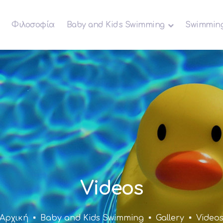
Παράκαμψη
προς το
Φιλοσοφία
Baby and Κids Swimming
Swimmin
κυρίως
περιεχόμενο
Videos
Αρχική
Baby and Κids Swimming
Gallery
Video