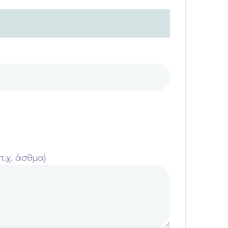
.χ. άσθμα)