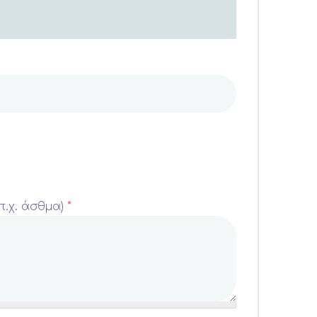
π.χ. άσθμα)
*