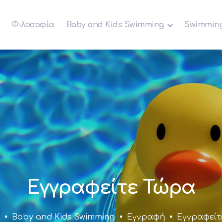
Παράκαμψη
προς το
Φιλοσοφία
Baby and Κids Swimming
Swimmin
κυρίως
περιεχόμενο
Εγγραφείτε Τώρα
Baby and Κids Swimming
Εγγραφή
Εγγραφείτ